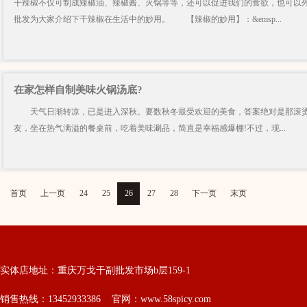
干辣椒不仅可制成辣椒油、辣椒酱、火锅等等，还可以促进我们的食欲，也可以
批发为大家介绍下干辣椒在生活中的妙用。 【辣椒的妙用】：&emsp...
在家怎样自制美味火锅汤底?
天气日渐转凉，已是进入深秋。要数秋冬最受欢迎的美食，答案绝对是那滚烫
友，坐在热气满溢的餐桌前，吃着美味涮品，简直是幸福感爆棚!不过，现...
首页
上一页
24
25
26
27
28
下一页
末页
实体店地址：重庆万戈干副批发市场b层159-1
销售热线：13452933386 官网：www.58spicy.com