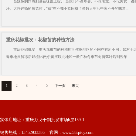
当辣椒的灼热刺激在味蕾上绽开;当我们不论寒暑、不论南北、不论男女，都
汗、大呼过瘾的感觉时，“辣”在不知不觉间成了多数人生活中离不开的味道...
重庆花椒批发：花椒苗的种植方法
重庆花椒批发：重庆花椒苗的种植时间依据地区的不同亦有所不同，如对于北
春季地皮解冻后栽植比较好;黄河以北地区一般在秋冬季节树苗落叶后到翌年...
1
2
3
4
5
下一页
末页
实体店地址：重庆万戈干副批发市场b层159-1
销售热线：13452933386 官网：www.58spicy.com