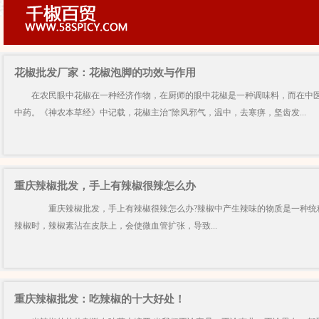
花椒批发厂家：花椒泡脚的功效与作用
在农民眼中花椒在一种经济作物，在厨师的眼中花椒是一种调味料，而在中医
中药。《神农本草经》中记载，花椒主治“除风邪气，温中，去寒痹，坚齿发...
重庆辣椒批发，手上有辣椒很辣怎么办
重庆辣椒批发，手上有辣椒很辣怎么办?辣椒中产生辣味的物质是一种统称
辣椒时，辣椒素沾在皮肤上，会使微血管扩张，导致...
重庆辣椒批发：吃辣椒的十大好处！