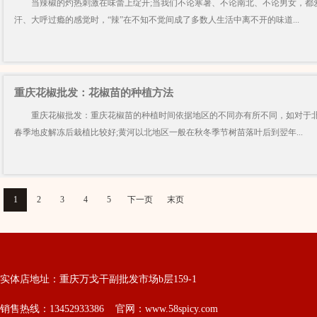
当辣椒的灼热刺激在味蕾上绽开;当我们不论寒暑、不论南北、不论男女，都
汗、大呼过瘾的感觉时，“辣”在不知不觉间成了多数人生活中离不开的味道...
重庆花椒批发：花椒苗的种植方法
重庆花椒批发：重庆花椒苗的种植时间依据地区的不同亦有所不同，如对于北
春季地皮解冻后栽植比较好;黄河以北地区一般在秋冬季节树苗落叶后到翌年...
1
2
3
4
5
下一页
末页
实体店地址：重庆万戈干副批发市场b层159-1
销售热线：13452933386 官网：www.58spicy.com