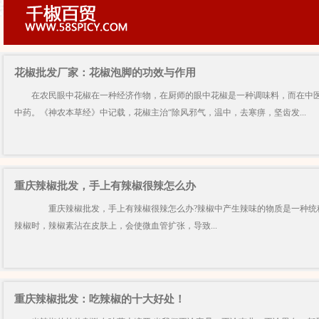
花椒批发厂家：花椒泡脚的功效与作用
在农民眼中花椒在一种经济作物，在厨师的眼中花椒是一种调味料，而在中医
中药。《神农本草经》中记载，花椒主治“除风邪气，温中，去寒痹，坚齿发...
重庆辣椒批发，手上有辣椒很辣怎么办
重庆辣椒批发，手上有辣椒很辣怎么办?辣椒中产生辣味的物质是一种统称
辣椒时，辣椒素沾在皮肤上，会使微血管扩张，导致...
重庆辣椒批发：吃辣椒的十大好处！