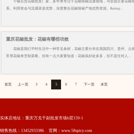
千椒百货花椒批发厂家，多年来专注于花椒辣椒流通领域，与全国主要花椒辣
系。利用资金与流通渠道优势，深度整合花椒辣椒产地优势资源。&emsp...
重庆花椒批发：花椒有哪些功效
花椒是我们平时生活中一种常见食材，花椒主要分布在我国四川、贵州、云南
常用花椒来烹制菜肴。但有一点大家要知道：花椒虽好处多多，但不是任何人...
首页
上一页
3
4
5
6
7
下一页
末页
实体店地址：重庆万戈干副批发市场b层159-1
销售热线：13452933386 官网：www.58spicy.com