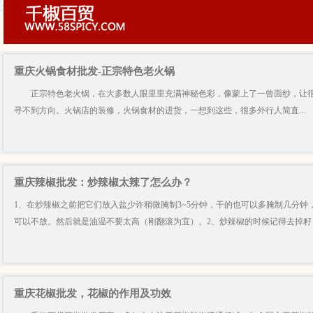
重庆火锅食材批发-正宗特色老火锅
正宗特色老火锅，在大多数人眼里里充满神秘色彩，像蒙上了一曾面纱，让很
寻不到方向。火锅店的装修，火锅食材的进货，一想到这些，很多外行人简直...
重庆辣椒批发：炒辣椒太辣了怎么办？
1、在炒辣椒之前把它们放入盐少许稍微腌制3~5分钟，干的也可以多腌制几分钟
可以不放。然后就是油温不要太高（刚翻滚为宜）。2、炒辣椒的时候记得去掉籽 ，
重庆花椒批发，花椒的作用及功效