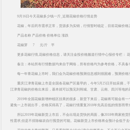
9月16日今天花椒多少钱一斤_近期花椒价格行情走势
花椒，年后药市需求正常，货源多为实销，行情暂时稳定，目前花椒价格正常货在
产品名称 产品价格 价格单位 涨跌
花椒芽 7 元/斤 平
更多花椒行情,花椒价格信息，请关注金投价格频道行情中心报价专栏： 
备注：本站所有行情数据均来自于网络，所有价格均为参考价格，不具备
每一年青花椒上市时，我们会为花椒价格预测信息感到很困难，预测价格
重庆江津青花椒上市是全国各花椒产区最早的，今年5月25日开始采摘，干椒
江津青花椒的价格出来后，基本就可以预见到韩城、甘肃、云南、四川等地的
2019年全国花椒新增种植区挂果的很多，新货下来后，花椒将可能会有一个
避免一上市就出手，价格买得高了，花椒行情重复2018年先高后低的情形而带
所以2019年花椒新货上市后，不会出现走货快的局面，像2018年商家抢
性需求;但是不排除椒农自行囤货的可能。花椒新货上市价格将会预计会低于