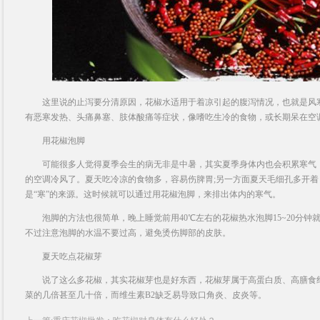
这里说的止泻要分清原因，花椒水适用于着凉引起的腹泻情况，也就是风寒
有恶寒发热、头痛鼻塞、肢体酸痛等症状，像嗜吃生冷的食物，或长期呆在空
用花椒泡脚
可能很多人觉得夏季会生的病无非是中暑，其实夏季身体内也会积累寒气，
的空调冷风了。夏天吃冷凉的食物多，容易伤脾胃;另一方面夏天毛细孔多开
是“寒”的来源。这时候就可以通过用花椒泡脚，来排出体内的寒气。
泡脚的方法也很简单，晚上睡觉前用40℃左右的花椒热水泡脚15~20分钟
不过注意泡脚的水温不要过高，避免烫伤脚部的皮肤。
夏天吃点花椒芽
说了这么多花椒，其实花椒芽也是好东西，花椒芽属于高蛋白质、高膳食纤
菜的几倍甚至几十倍，而维生素B2缺乏易导致口角炎、皮炎等。