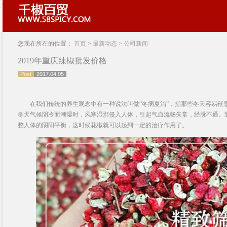
您现在所在的位置：
首页
>
最新动态
>
公司新闻
2019年重庆辣椒批发价格
Post
2017.04.05
在我们传统的养生观念中有一种说法叫做“冬病夏治”，指那些冬天容易罹
冬天气候阴冷而潮湿时，风寒湿邪侵入人体，引起气血流畅失常，经脉不通。
整人体的阴阳平衡，这时候花椒就可以起到一定的治疗作用了。