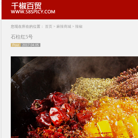
您现在所在的位置：
首页
>
麻辣商城
>
辣椒
石柱红5号
Post
2017.04.05