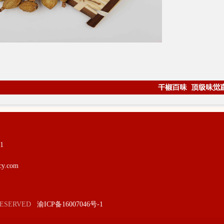
1
y.com
HT RESERVED
渝ICP备16007046号-1